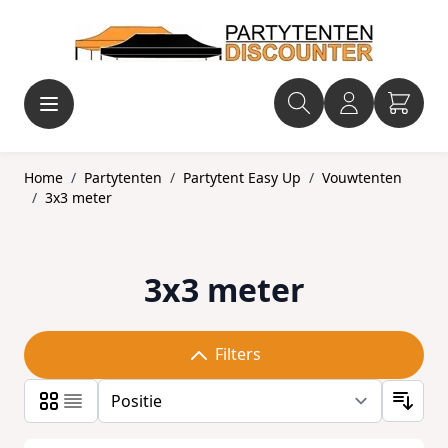
Ga naar de inhoud
Home
/
Partytenten
/
Partytent Easy Up
/
Vouwtenten
/
3x3 meter
3x3 meter
Filters