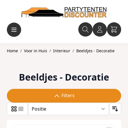
Ga naar de inhoud
Home
/
Voor in Huis
/
Interieur
/
Beeldjes - Decoratie
Beeldjes - Decoratie
Filters