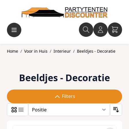
Ga naar de inhoud
Home
/
Voor in Huis
/
Interieur
/
Beeldjes - Decoratie
Beeldjes - Decoratie
Filters