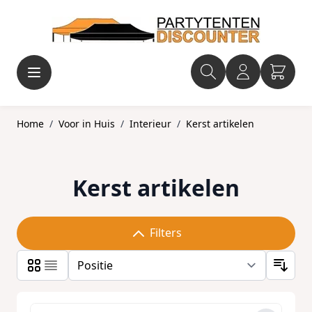
Ga naar de inhoud
Home
/
Voor in Huis
/
Interieur
/
Kerst artikelen
Kerst artikelen
Filters