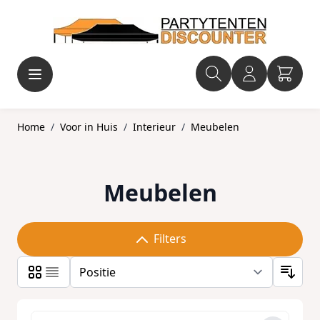
Ga naar de inhoud
Home
/
Voor in Huis
/
Interieur
/
Meubelen
Meubelen
Filters