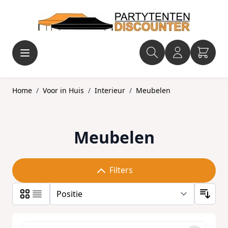
Ga naar de inhoud
Home
/
Voor in Huis
/
Interieur
/
Meubelen
Meubelen
Filters