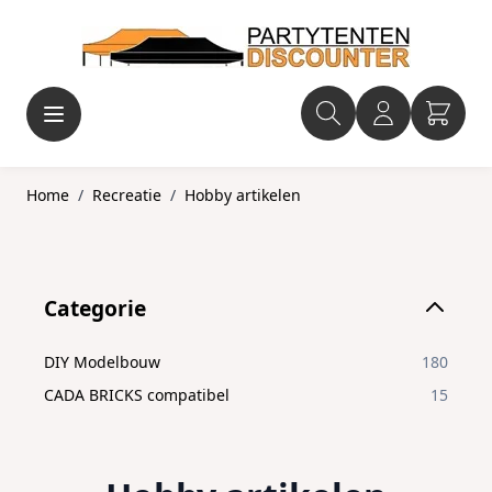
Ga naar de inhoud
Home
/
Recreatie
/
Hobby artikelen
Skip to product list
Categorie
filter
DIY Modelbouw
180
CADA BRICKS compatibel
15