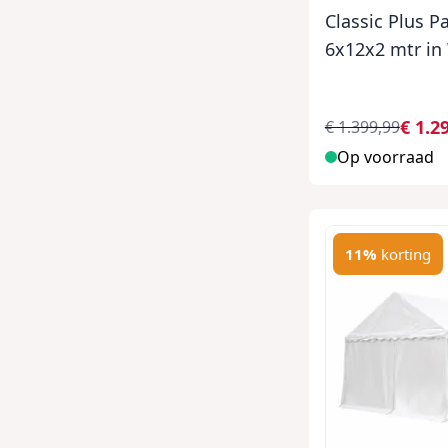
Classic Plus P
6x12x2 mtr in
€ 1.2
€ 1.399,99
Op voorraad
11%
korting