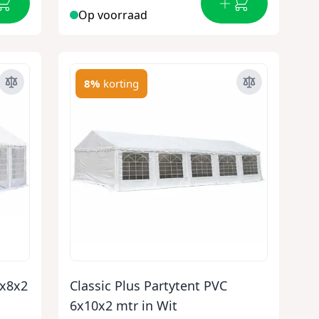
Op voorraad
8%
korting
6x8x2
Classic Plus Partytent PVC
6x10x2 mtr in Wit