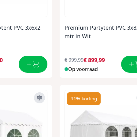
tent PVC 3x6x2
Premium Partytent PVC 3x8
mtr in Wit
00
€ 899,99
€ 999,99
Op voorraad
11%
korting