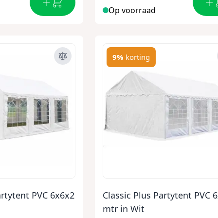
Op voorraad
9%
korting
artytent PVC 6x6x2
Classic Plus Partytent PVC 
mtr in Wit