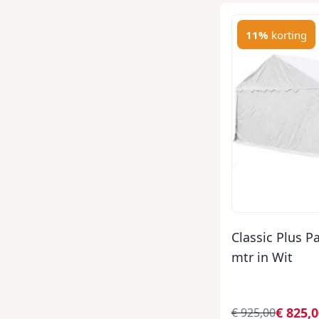
11%
korting
Classic Plus P
mtr in Wit
€ 825,
€ 925,00