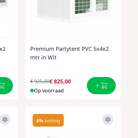
x2
Premium Partytent PVC 5x4x2
mtr in Wit
€ 825,00
€ 925,00
Op voorraad
8%
korting