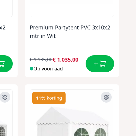
x2
Premium Partytent PVC 3x10x2
mtr in Wit
€ 1.035,00
€ 1.135,00
Op voorraad
11%
korting