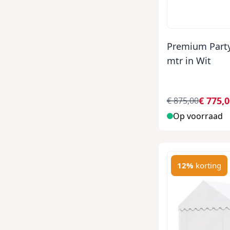
Premium Party
mtr in Wit
€ 775,
€ 875,00
Op voorraad
12%
korting