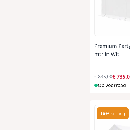
Premium Party
mtr in Wit
€ 735,
€ 835,00
Op voorraad
10%
korting