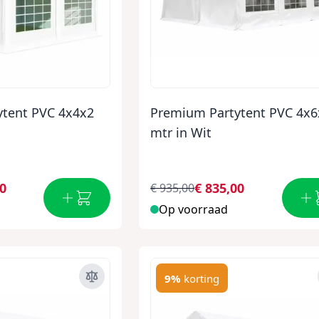
tent PVC 4x4x2
Premium Partytent PVC 4x6
mtr in Wit
00
€ 835,00
€ 935,00
Op voorraad
9%
korting