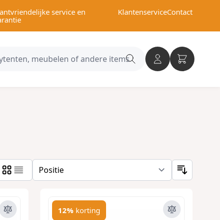
antvriendelijke service en
Klantenservice
Contact
arantie
Search
category
12%
korting