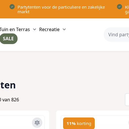
Partytenten voor de particuliere en zakelijke
Kl
markt
g
Tuin en Terras
Recreatie
ow submenu for Partytenten category
Show submenu for Tuin en Terras category
Show submenu for Recreatie 
SALE
ow submenu for Voor in Huis category
nten
0
van
826
11%
korting