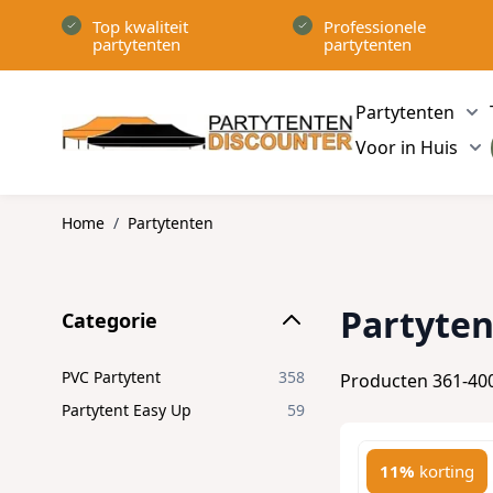
Ga naar de inhoud
Top kwaliteit
Professionele
partytenten
partytenten
Partytenten
Sh
Voor in Huis
Sh
Home
/
Partytenten
Skip to product list
Partyte
Categorie
filter
PVC Partytent
358
Producten
361
-
40
Partytent Easy Up
59
11%
korting