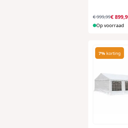
€ 899,
€ 999,99
Op voorraad
7%
korting