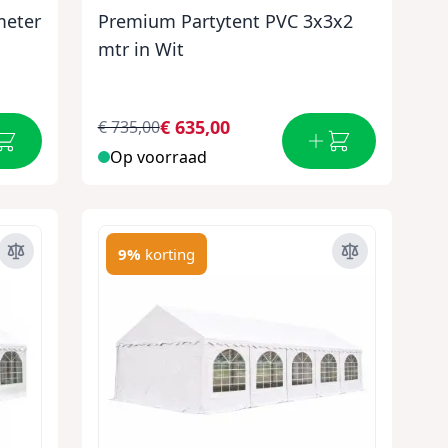
meter
Premium Partytent PVC 3x3x2
mtr in Wit
€ 635,00
€ 735,00
Op voorraad
9%
korting