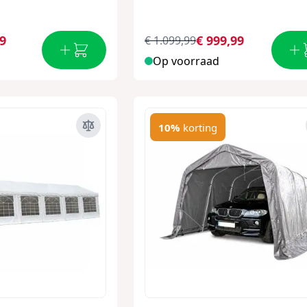
99
€ 999,99
€ 1.099,99
Op voorraad
10%
korting