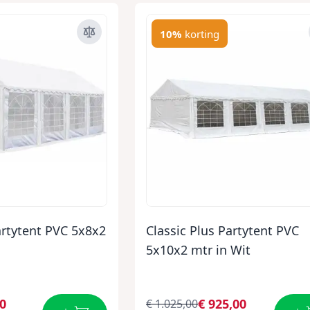
10%
korting
artytent PVC 5x8x2
Classic Plus Partytent PVC
5x10x2 mtr in Wit
00
€ 925,00
€ 1.025,00