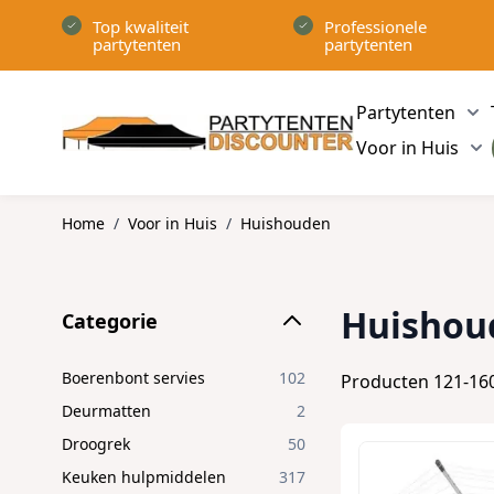
Ga naar de inhoud
Top kwaliteit
Professionele
partytenten
partytenten
Partytenten
Sh
Voor in Huis
Sh
Home
/
Voor in Huis
/
Huishouden
Skip to product list
Huishou
Categorie
filter
Boerenbont servies
102
Producten
121
-
16
Deurmatten
2
Droogrek
50
Keuken hulpmiddelen
317