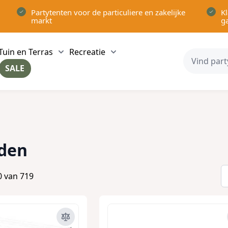
Partytenten voor de particuliere en zakelijke
Kl
markt
g
Tuin en Terras
Recreatie
ow submenu for Partytenten category
Show submenu for Tuin en Terras category
Show submenu for Recreatie 
SALE
ow submenu for Voor in Huis category
den
0
van
719