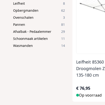
Leifheit
8
Opbergmanden
62
Ovenschalen
3
Pannen
81
Afvalbak - Pedaalemmer
29
Schoonmaak artikelen
11
Wasmanden
14
Leifheit 85360
Droogmolen Zi
135-180 cm
€ 76,95
Op voorraad