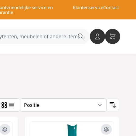
antvriendelijke service en
Klantenservice
Contact
arantie
Search
category