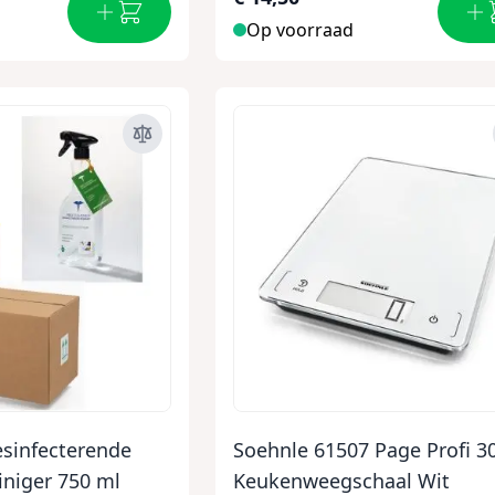
Op voorraad
esinfecterende
Soehnle 61507 Page Profi 3
iniger 750 ml
Keukenweegschaal Wit