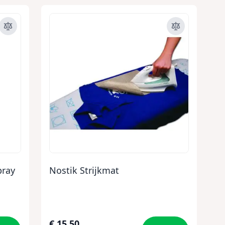
pray
Nostik Strijkmat
€ 15,50