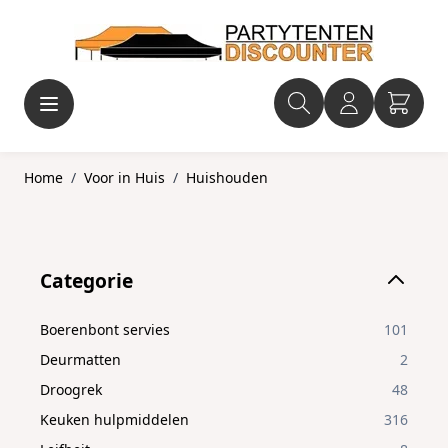
Ga naar de inhoud
Home
/
Voor in Huis
/
Huishouden
Skip to product list
Categorie
filter
Boerenbont servies
101
Deurmatten
2
Droogrek
48
Keuken hulpmiddelen
316