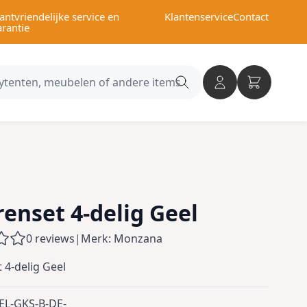
antvriendelijke service en
Klantenservice
Contact
arantie
Search
category
enset 4-delig Geel
0 reviews
|
Merk: Monzana
 4-delig Geel
EL-GKS-B-DE-