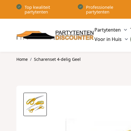
Ga naar de inhoud
Top kwaliteit
Professionele
partytenten
partytenten
Partytenten
Sh
Voor in Huis
Sh
Home
/
Scharenset 4-delig Geel