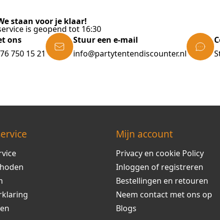
e staan voor je klaar!
ervice is geopend tot 16:30
et ons
Stuur een e-mail
C
)76 750 15 21
info@partytentendiscounter.nl
S
ervice
Mijn account
rvice
Privacy en cookie Policy
thoden
Inloggen of registreren
m
Bestellingen en retouren
rklaring
Neem contact met ons op
ren
Blogs