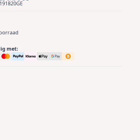
191820GE
voorraad
lig met: