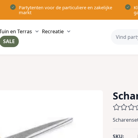
Partytenten voor de particuliere en zakelijke
Kl
markt
g
Tuin en Terras
Recreatie
ow submenu for Partytenten category
Show submenu for Tuin en Terras category
Show submenu for Recreatie 
SALE
ow submenu for Voor in Huis category
Schar
Scharenset
SKU: