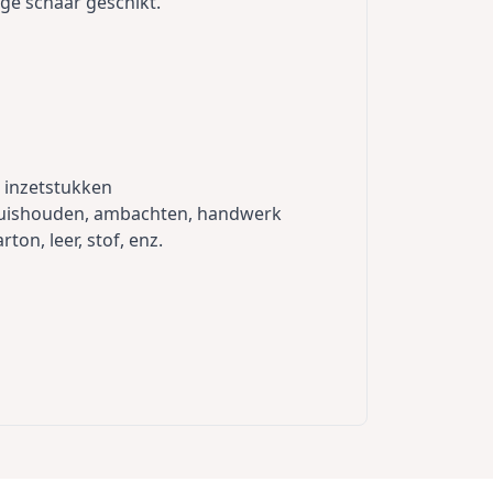
ige schaar geschikt.
 inzetstukken
 huishouden, ambachten, handwerk
rton, leer, stof, enz.