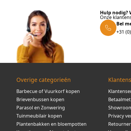
Hulp nodig? W
Onze klantens
Bel m
+31 (0
Overige categorieén
Klantens
Barbecue of Vuurkorf kopen
Klantense
Brievenbussen kopen
Betaalme
Parasol en Zonwering
Showroo
Tuinmeubilair kopen
Privacy ve
Plantenbakken en bloempotten
Retourne